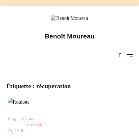
Aller
au
contenu
Benoît Moureau
Étiquette :
récupération
Blog
,
Habiter
novembre
29, 2018