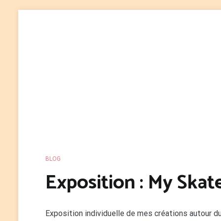
Aller
au
contenu
BLOG
Exposition : My Ska
E
xposition individuelle de mes créations autour d