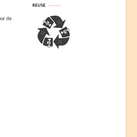
REUSE
our de