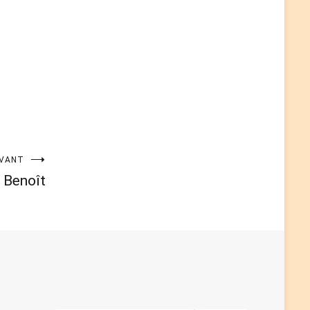
IVANT
e Benoît