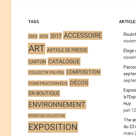
TAGS
ARTICLE
ACCESSOIRE
Roulo
2017
2014
2016
novem
ART
ARTICLE DE PRESSE
Éloge 
novem
CATALOGUE
CARTON
Parcou
COMPOSITION
COLLECTIF PILI PILI
septe
septe
DÉCOS
CONSTRUCTION ÉCO
Exposi
EN BOUTIQUE
à l’Es
ENVIRONNEMENT
Huy
juin 1
EPOSITION COLLECTIVE
The ar
EXPOSITION
du 23 
mars 