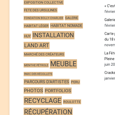
EXPOSITION COLLECTIVE
« C’est
FETE DES URSULINES
févrie
GALERIE
FONDATION BOLLY-CHARLIER
Galer
HABITAT NOMADE
févrie
HABITAT LÉGER
INSTALLATION
Carte 
HUY
du 18
LAND ART
novem
La Fê
MARCHÉ DES CRÉATEURS
Pleine
MEUBLE
juin 2
MENTHE PÉTROLE
Cracks
PARC DES RÉCOLLETS
janvie
PARCOURS D'ARTISTES
PERU
PHOTOS
PORTFOLIOS
RECYCLAGE
ROULOTTE
RÉCUPÉRATION