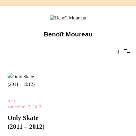
Aller
au
contenu
Benoît Moureau
Blog
septembre 17, 2012
Only Skate
(2011 – 2012)