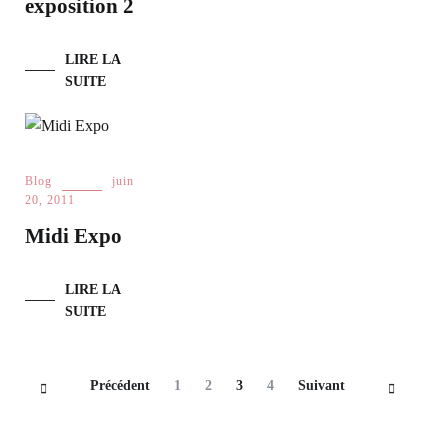
exposition 2
LIRE LA
SUITE
Blog
juin
20, 2011
Midi Expo
LIRE LA
SUITE
Navigation
Page
Page
Page
Page
Précédent
1
2
3
4
Suivant
des
articles