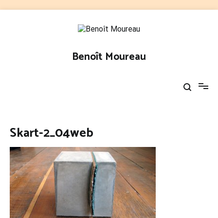
Aller
au
contenu
Benoît Moureau
Skart-2_04web