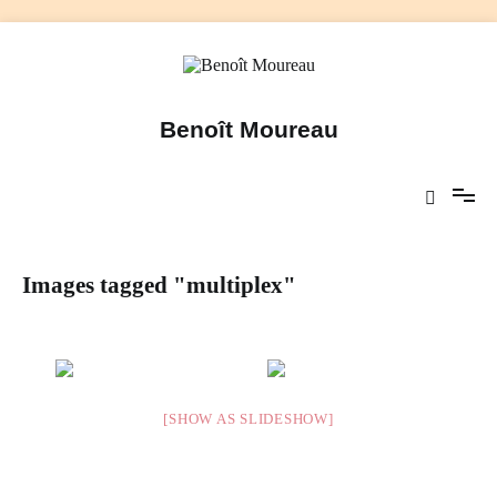
Aller
au
contenu
Benoît Moureau
Images tagged "multiplex"
[SHOW AS SLIDESHOW]