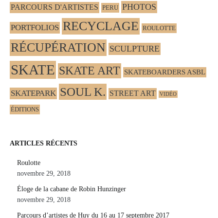
PHOTOS
PARCOURS D'ARTISTES
PERU
RECYCLAGE
PORTFOLIOS
ROULOTTE
RÉCUPÉRATION
SCULPTURE
SKATE
SKATE ART
SKATEBOARDERS ASBL
SOUL K.
SKATEPARK
STREET ART
VIDÉO
ÉDITIONS
ARTICLES RÉCENTS
Roulotte
novembre 29, 2018
Éloge de la cabane de Robin Hunzinger
novembre 29, 2018
Parcours d’artistes de Huy du 16 au 17 septembre 2017