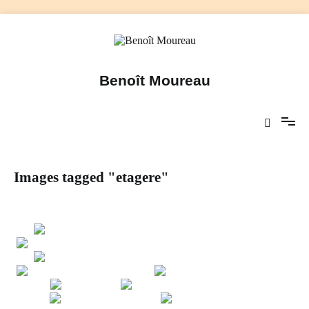
Aller
au
contenu
Benoît Moureau
Images tagged "etagere"