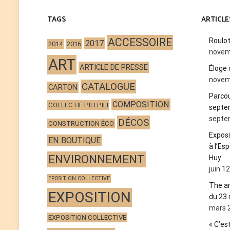
TAGS
ARTICLE
ACCESSOIRE
Roulo
2017
2014
2016
novem
ART
ARTICLE DE PRESSE
Éloge 
novem
CATALOGUE
CARTON
Parcou
COMPOSITION
COLLECTIF PILI PILI
septe
septe
DÉCOS
CONSTRUCTION ÉCO
Exposi
EN BOUTIQUE
à l’Es
ENVIRONNEMENT
Huy
juin 1
EPOSITION COLLECTIVE
The ar
EXPOSITION
du 23 
mars 
EXPOSITION COLLECTIVE
« C’est