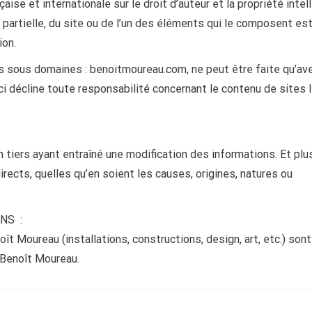
aise et internationale sur le droit d’auteur et la propriété intell
 partielle, du site ou de l’un des éléments qui le composent es
ion.
les sous domaines : benoitmoureau.com, ne peut être faite qu’av
i-ci décline toute responsabilité concernant le contenu de sites 
 tiers ayant entraîné une modification des informations. Et plu
ects, quelles qu’en soient les causes, origines, natures ou
NS :
t Moureau (installations, constructions, design, art, etc.) sont
e Benoît Moureau.