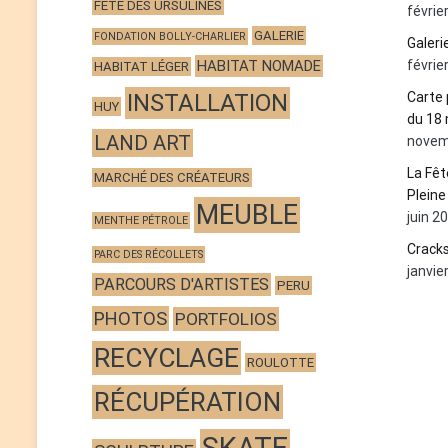
FETE DES URSULINES
févrie
GALERIE
FONDATION BOLLY-CHARLIER
Galer
HABITAT NOMADE
févrie
HABITAT LÉGER
INSTALLATION
Carte 
HUY
du 18
LAND ART
novem
La Fê
MARCHÉ DES CRÉATEURS
Pleine
MEUBLE
juin 2
MENTHE PÉTROLE
Cracks
PARC DES RÉCOLLETS
janvie
PARCOURS D'ARTISTES
PERU
PHOTOS
PORTFOLIOS
RECYCLAGE
ROULOTTE
RÉCUPÉRATION