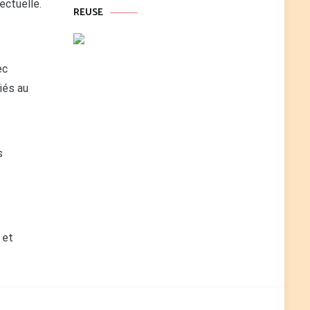
ectuelle.
REUSE
t
ec
liés au
s
 et